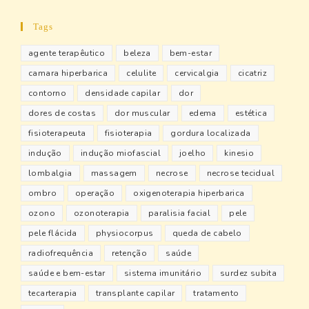
Tags
agente terapêutico
beleza
bem-estar
camara hiperbarica
celulite
cervicalgia
cicatriz
contorno
densidade capilar
dor
dores de costas
dor muscular
edema
estética
fisioterapeuta
fisioterapia
gordura localizada
indução
indução miofascial
joelho
kinesio
lombalgia
massagem
necrose
necrose tecidual
ombro
operação
oxigenoterapia hiperbarica
ozono
ozonoterapia
paralisia facial
pele
pele flácida
physiocorpus
queda de cabelo
radiofrequência
retenção
saúde
saúde e bem-estar
sistema imunitário
surdez subita
tecarterapia
transplante capilar
tratamento