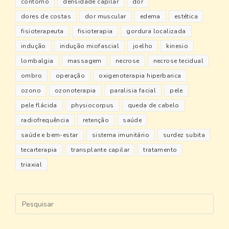
contorno
densidade capilar
dor
dores de costas
dor muscular
edema
estética
fisioterapeuta
fisioterapia
gordura localizada
indução
indução miofascial
joelho
kinesio
lombalgia
massagem
necrose
necrose tecidual
ombro
operação
oxigenoterapia hiperbarica
ozono
ozonoterapia
paralisia facial
pele
pele flácida
physiocorpus
queda de cabelo
radiofrequência
retenção
saúde
saúde e bem-estar
sistema imunitário
surdez subita
tecarterapia
transplante capilar
tratamento
triaxial