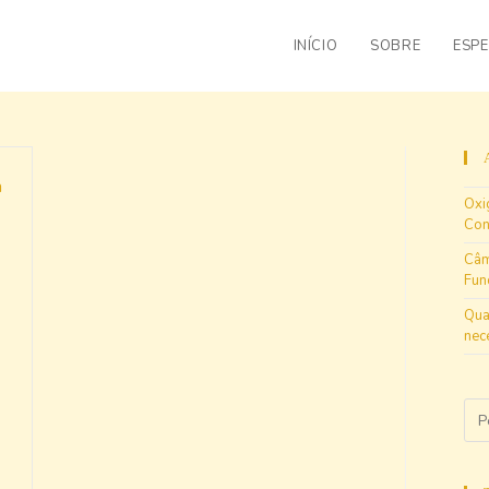
INÍCIO
SOBRE
ESPE
Oxi
Con
Câm
Fun
Qua
nec