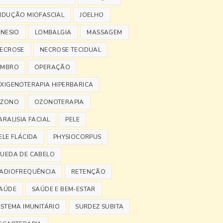
NDUÇÃO MIOFASCIAL
JOELHO
INESIO
LOMBALGIA
MASSAGEM
ECROSE
NECROSE TECIDUAL
MBRO
OPERAÇÃO
XIGENOTERAPIA HIPERBARICA
ZONO
OZONOTERAPIA
ARALISIA FACIAL
PELE
ELE FLÁCIDA
PHYSIOCORPUS
UEDA DE CABELO
ADIOFREQUÊNCIA
RETENÇÃO
AÚDE
SAÚDE E BEM-ESTAR
ISTEMA IMUNITÁRIO
SURDEZ SUBITA