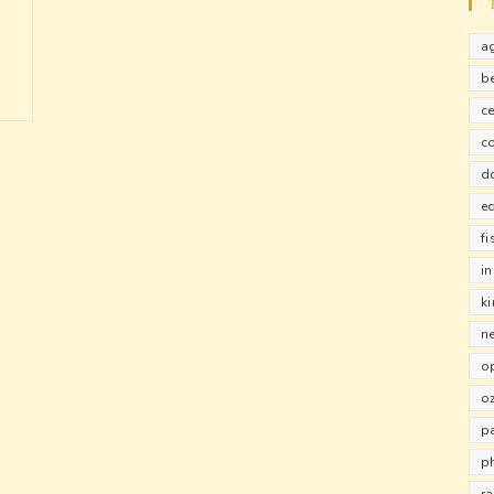
a
b
ce
c
d
e
fi
i
k
n
o
o
pa
p