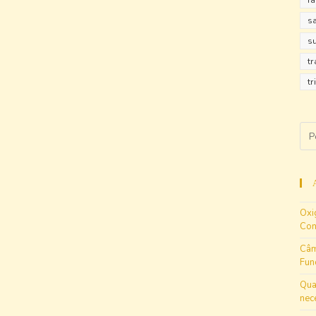
r
s
s
t
tr
Oxi
Con
Câm
Fun
Qua
nec