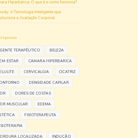
ara Hiperbárica: O que é e como funciona?
body: A Tecnologia Inteligente que
oluciona a Avaliação Corporal
Etiquetas
GENTE TERAPÊUTICO
BELEZA
EM-ESTAR
CAMARA HIPERBARICA
ELULITE
CERVICALGIA
CICATRIZ
ONTORNO
DENSIDADE CAPILAR
OR
DORES DE COSTAS
OR MUSCULAR
EDEMA
STÉTICA
FISIOTERAPEUTA
ISIOTERAPIA
ORDURA LOCALIZADA
INDUÇÃO