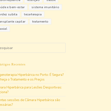
adiofrequência
retenção
saúde
aúde e bem-estar
sistema imunitário
urdez subita
tecarterapia
ransplante capilar
tratamento
iaxial
Artigos Recentes
genoterapia Hiperbárica no Porto: É Segura?
heça o Tratamento e os Preços
ara Hiperbárica para Lesões Desportivas:
ciona?
ntas sessões de Câmara Hiperbárica são
essárias?