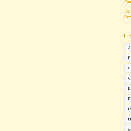
Câm
Vis
Rev
A
B
C
C
D
D
E
F
G