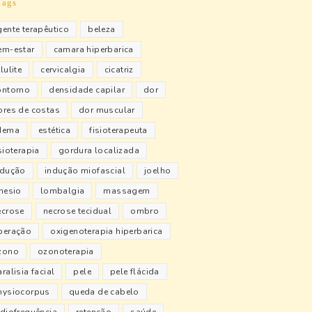
Tags
gente terapêutico
beleza
em-estar
camara hiperbarica
lulite
cervicalgia
cicatriz
ontorno
densidade capilar
dor
ores de costas
dor muscular
dema
estética
fisioterapeuta
sioterapia
gordura localizada
ndução
indução miofascial
joelho
inesio
lombalgia
massagem
ecrose
necrose tecidual
ombro
peração
oxigenoterapia hiperbarica
zono
ozonoterapia
ralisia facial
pele
pele flácida
hysiocorpus
queda de cabelo