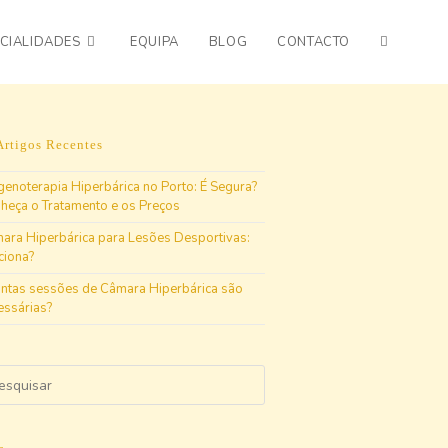
CIALIDADES
EQUIPA
BLOG
CONTACTO
Artigos Recentes
genoterapia Hiperbárica no Porto: É Segura?
heça o Tratamento e os Preços
ara Hiperbárica para Lesões Desportivas:
ciona?
ntas sessões de Câmara Hiperbárica são
essárias?