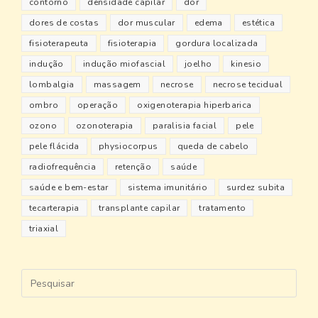
contorno
densidade capilar
dor
dores de costas
dor muscular
edema
estética
fisioterapeuta
fisioterapia
gordura localizada
indução
indução miofascial
joelho
kinesio
lombalgia
massagem
necrose
necrose tecidual
ombro
operação
oxigenoterapia hiperbarica
ozono
ozonoterapia
paralisia facial
pele
pele flácida
physiocorpus
queda de cabelo
radiofrequência
retenção
saúde
saúde e bem-estar
sistema imunitário
surdez subita
tecarterapia
transplante capilar
tratamento
triaxial