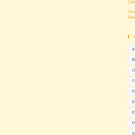
Câm
Vis
Rev
A
B
C
C
D
D
E
F
G