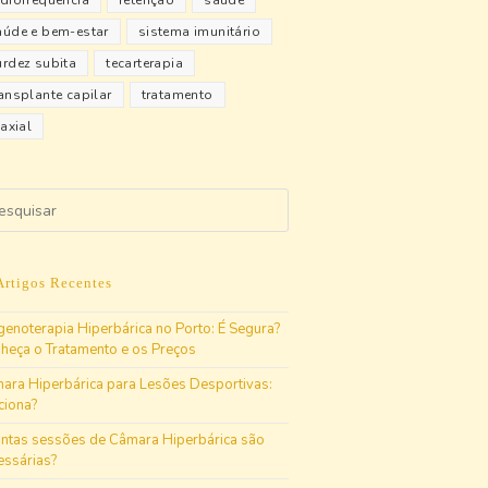
adiofrequência
retenção
saúde
aúde e bem-estar
sistema imunitário
urdez subita
tecarterapia
ransplante capilar
tratamento
iaxial
Artigos Recentes
genoterapia Hiperbárica no Porto: É Segura?
heça o Tratamento e os Preços
ara Hiperbárica para Lesões Desportivas:
ciona?
ntas sessões de Câmara Hiperbárica são
essárias?