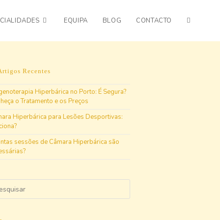
CIALIDADES
EQUIPA
BLOG
CONTACTO
Artigos Recentes
genoterapia Hiperbárica no Porto: É Segura?
heça o Tratamento e os Preços
ara Hiperbárica para Lesões Desportivas:
ciona?
ntas sessões de Câmara Hiperbárica são
essárias?