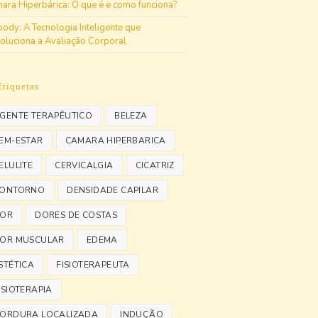
ara Hiperbárica: O que é e como funciona?
body: A Tecnologia Inteligente que
oluciona a Avaliação Corporal
Etiquetas
GENTE TERAPÊUTICO
BELEZA
EM-ESTAR
CAMARA HIPERBARICA
ELULITE
CERVICALGIA
CICATRIZ
ONTORNO
DENSIDADE CAPILAR
OR
DORES DE COSTAS
OR MUSCULAR
EDEMA
STÉTICA
FISIOTERAPEUTA
ISIOTERAPIA
ORDURA LOCALIZADA
INDUÇÃO