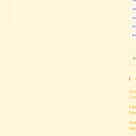
r
s
s
t
tr
Oxi
Con
Câm
Fun
Qua
nec