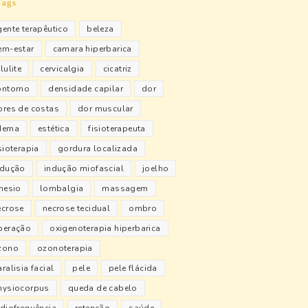
Tags
gente terapêutico
beleza
em-estar
camara hiperbarica
lulite
cervicalgia
cicatriz
ontorno
densidade capilar
dor
ores de costas
dor muscular
dema
estética
fisioterapeuta
sioterapia
gordura localizada
ndução
indução miofascial
joelho
inesio
lombalgia
massagem
ecrose
necrose tecidual
ombro
peração
oxigenoterapia hiperbarica
zono
ozonoterapia
ralisia facial
pele
pele flácida
hysiocorpus
queda de cabelo