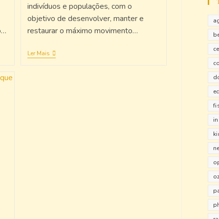
indivíduos e populações, com o
objetivo de desenvolver, manter e
a
o…
restaurar o máximo movimento…
b
ce
Ler Mais
c
d
e
fi
i
k
n
o
o
pa
p