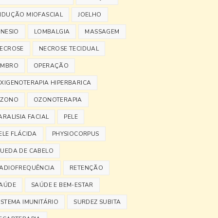
NDUÇÃO MIOFASCIAL
JOELHO
INESIO
LOMBALGIA
MASSAGEM
ECROSE
NECROSE TECIDUAL
MBRO
OPERAÇÃO
XIGENOTERAPIA HIPERBARICA
ZONO
OZONOTERAPIA
ARALISIA FACIAL
PELE
ELE FLÁCIDA
PHYSIOCORPUS
UEDA DE CABELO
ADIOFREQUÊNCIA
RETENÇÃO
AÚDE
SAÚDE E BEM-ESTAR
ISTEMA IMUNITÁRIO
SURDEZ SUBITA