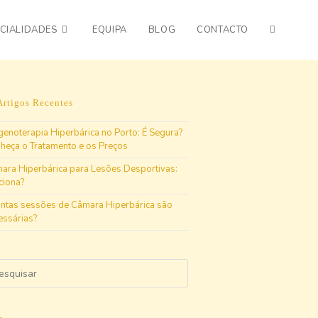
CIALIDADES
EQUIPA
BLOG
CONTACTO
Artigos Recentes
genoterapia Hiperbárica no Porto: É Segura?
heça o Tratamento e os Preços
ara Hiperbárica para Lesões Desportivas:
ciona?
ntas sessões de Câmara Hiperbárica são
essárias?