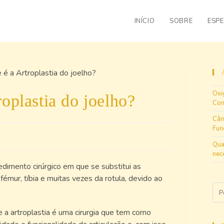
INÍCIO
SOBRE
ESPE
Oxi
roplastia do joelho?
Con
Câm
Fun
Qua
nec
dimento cirúrgico em que se substitui as
fémur, tíbia e muitas vezes da rotula, devido ao
e a artroplastia é uma cirurgia que tem como