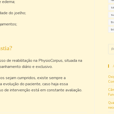
r
 e edema;
s
ade do joelho;
s
t
igamentos;
tr
stia?
sso de reabilitação na PhysioCorpus, situada na
anhamento diário e exclusivo.
Oxi
dos sejam cumpridos, existe sempre a
Con
 a evolução do paciente, caso haja essa
so de intervenção está em constante avaliação.
Câm
Fun
Qua
nec