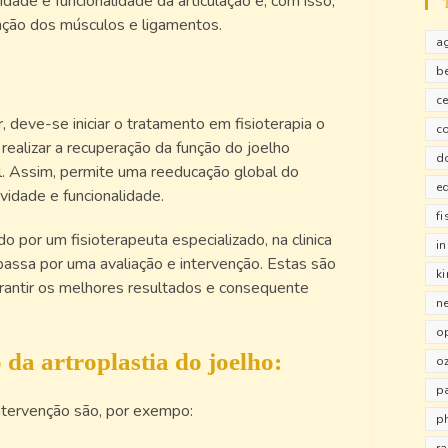
idade e funcionalidade da articulação e, com isso,
nção dos músculos e ligamentos.
a
b
ce
r, deve-se iniciar o tratamento em fisioterapia o
c
realizar a recuperação da função do joelho
d
el. Assim, permite uma reeducação global do
e
vidade e funcionalidade.
fi
do por um fisioterapeuta especializado, na clinica
i
 passa por uma avaliação e intervenção. Estas são
k
garantir os melhores resultados e consequente
n
o
 da artroplastia do joelho:
o
pa
intervenção são, por exempo:
p