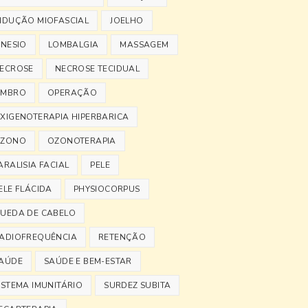
NDUÇÃO MIOFASCIAL
JOELHO
INESIO
LOMBALGIA
MASSAGEM
ECROSE
NECROSE TECIDUAL
MBRO
OPERAÇÃO
XIGENOTERAPIA HIPERBARICA
ZONO
OZONOTERAPIA
ARALISIA FACIAL
PELE
ELE FLÁCIDA
PHYSIOCORPUS
UEDA DE CABELO
ADIOFREQUÊNCIA
RETENÇÃO
AÚDE
SAÚDE E BEM-ESTAR
ISTEMA IMUNITÁRIO
SURDEZ SUBITA