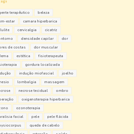
Tags
gente terapêutico
beleza
em-estar
camara hiperbarica
lulite
cervicalgia
cicatriz
ontorno
densidade capilar
dor
ores de costas
dor muscular
dema
estética
fisioterapeuta
sioterapia
gordura localizada
ndução
indução miofascial
joelho
inesio
lombalgia
massagem
ecrose
necrose tecidual
ombro
peração
oxigenoterapia hiperbarica
zono
ozonoterapia
ralisia facial
pele
pele flácida
hysiocorpus
queda de cabelo