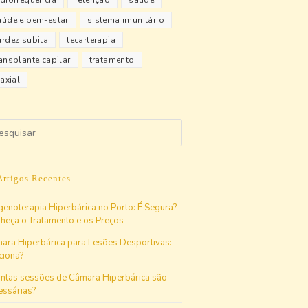
adiofrequência
retenção
saúde
aúde e bem-estar
sistema imunitário
urdez subita
tecarterapia
ransplante capilar
tratamento
iaxial
Artigos Recentes
genoterapia Hiperbárica no Porto: É Segura?
heça o Tratamento e os Preços
ara Hiperbárica para Lesões Desportivas:
ciona?
ntas sessões de Câmara Hiperbárica são
essárias?