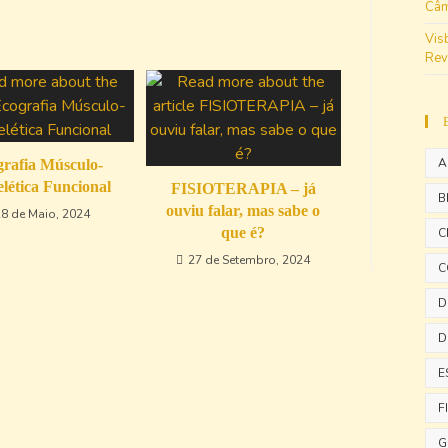
Câm
Vis
Rev
A
rafia Músculo-
lética Funcional
FISIOTERAPIA – já
B
ouviu falar, mas sabe o
28 de Maio, 2024
que é?
C
27 de Setembro, 2024
C
D
D
E
F
G