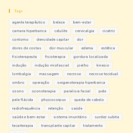
Tags
agente terapêutico
beleza
bem-estar
camara hiperbarica
celulite
cervicalgia
cicatriz
contorno
densidade capilar
dor
dores de costas
dor muscular
edema
estética
fisioterapeuta
fisioterapia
gordura localizada
indução
indução miofascial
joelho
kinesio
lombalgia
massagem
necrose
necrose tecidual
ombro
operação
oxigenoterapia hiperbarica
ozono
ozonoterapia
paralisia facial
pele
pele flácida
physiocorpus
queda de cabelo
radiofrequência
retenção
saúde
saúde e bem-estar
sistema imunitário
surdez subita
tecarterapia
transplante capilar
tratamento