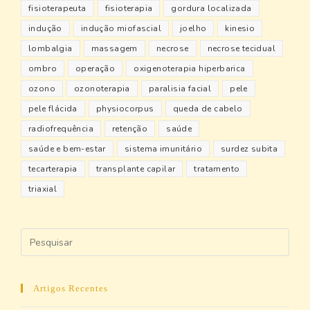
fisioterapeuta
fisioterapia
gordura localizada
indução
indução miofascial
joelho
kinesio
lombalgia
massagem
necrose
necrose tecidual
ombro
operação
oxigenoterapia hiperbarica
ozono
ozonoterapia
paralisia facial
pele
pele flácida
physiocorpus
queda de cabelo
radiofrequência
retenção
saúde
saúde e bem-estar
sistema imunitário
surdez subita
tecarterapia
transplante capilar
tratamento
triaxial
Artigos Recentes