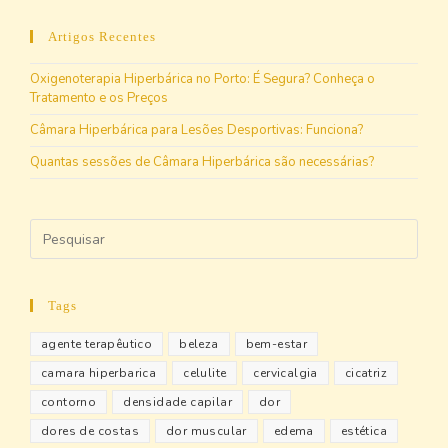
Artigos Recentes
Oxigenoterapia Hiperbárica no Porto: É Segura? Conheça o
Tratamento e os Preços
Câmara Hiperbárica para Lesões Desportivas: Funciona?
Quantas sessões de Câmara Hiperbárica são necessárias?
Tags
agente terapêutico
beleza
bem-estar
camara hiperbarica
celulite
cervicalgia
cicatriz
contorno
densidade capilar
dor
dores de costas
dor muscular
edema
estética