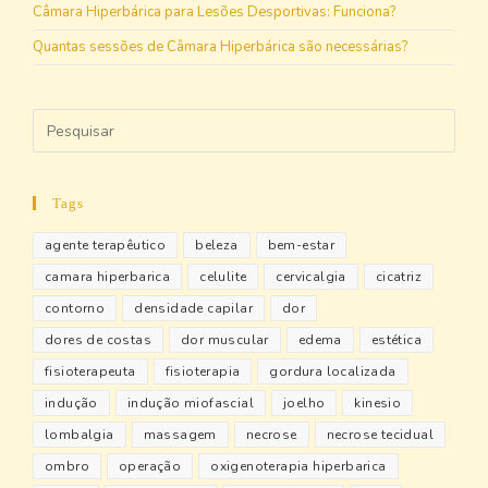
Câmara Hiperbárica para Lesões Desportivas: Funciona?
Quantas sessões de Câmara Hiperbárica são necessárias?
Tags
agente terapêutico
beleza
bem-estar
camara hiperbarica
celulite
cervicalgia
cicatriz
contorno
densidade capilar
dor
dores de costas
dor muscular
edema
estética
fisioterapeuta
fisioterapia
gordura localizada
indução
indução miofascial
joelho
kinesio
lombalgia
massagem
necrose
necrose tecidual
ombro
operação
oxigenoterapia hiperbarica