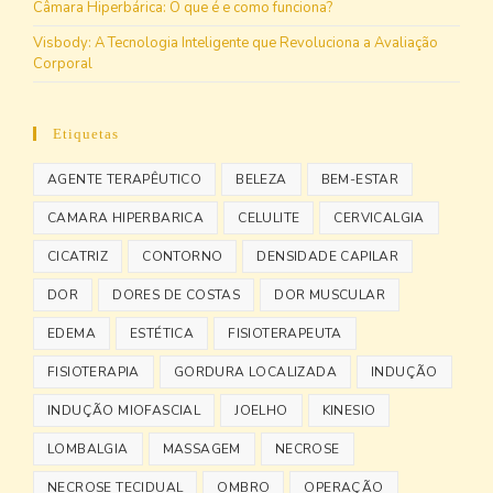
Câmara Hiperbárica: O que é e como funciona?
Visbody: A Tecnologia Inteligente que Revoluciona a Avaliação
Corporal
Etiquetas
AGENTE TERAPÊUTICO
BELEZA
BEM-ESTAR
CAMARA HIPERBARICA
CELULITE
CERVICALGIA
CICATRIZ
CONTORNO
DENSIDADE CAPILAR
DOR
DORES DE COSTAS
DOR MUSCULAR
EDEMA
ESTÉTICA
FISIOTERAPEUTA
FISIOTERAPIA
GORDURA LOCALIZADA
INDUÇÃO
INDUÇÃO MIOFASCIAL
JOELHO
KINESIO
LOMBALGIA
MASSAGEM
NECROSE
NECROSE TECIDUAL
OMBRO
OPERAÇÃO