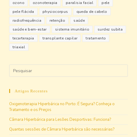
ozono
ozonoterapia
paralisia facial
pele
pele flácida
physiocorpus
queda de cabelo
radiofrequência
retenção
saúde
saúde e bem-estar
sistema imunitário
surdez subita
tecarterapia
transplante capilar
tratamento
triaxial
Artigos Recentes
Oxigenoterapia Hiperbárica no Porto: É Segura? Conheça o
Tratamento e os Preços
Câmara Hiperbárica para Lesões Desportivas: Funciona?
Quantas sessões de Câmara Hiperbárica são necessárias?