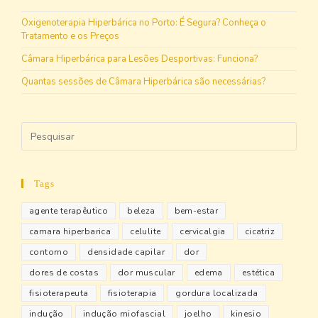
Oxigenoterapia Hiperbárica no Porto: É Segura? Conheça o
Tratamento e os Preços
Câmara Hiperbárica para Lesões Desportivas: Funciona?
Quantas sessões de Câmara Hiperbárica são necessárias?
Tags
agente terapêutico
beleza
bem-estar
camara hiperbarica
celulite
cervicalgia
cicatriz
contorno
densidade capilar
dor
dores de costas
dor muscular
edema
estética
fisioterapeuta
fisioterapia
gordura localizada
indução
indução miofascial
joelho
kinesio