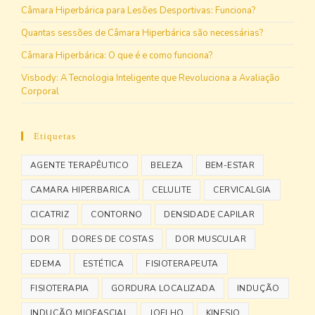
Câmara Hiperbárica para Lesões Desportivas: Funciona?
Quantas sessões de Câmara Hiperbárica são necessárias?
Câmara Hiperbárica: O que é e como funciona?
Visbody: A Tecnologia Inteligente que Revoluciona a Avaliação
Corporal
Etiquetas
AGENTE TERAPÊUTICO
BELEZA
BEM-ESTAR
CAMARA HIPERBARICA
CELULITE
CERVICALGIA
CICATRIZ
CONTORNO
DENSIDADE CAPILAR
DOR
DORES DE COSTAS
DOR MUSCULAR
EDEMA
ESTÉTICA
FISIOTERAPEUTA
FISIOTERAPIA
GORDURA LOCALIZADA
INDUÇÃO
INDUÇÃO MIOFASCIAL
JOELHO
KINESIO