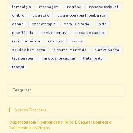
lombalgia
massagem
necrose
necrose tecidual
ombro
operação
oxigenoterapia hiperbarica
ozono
ozonoterapia
paralisia facial
pele
pele flácida
physiocorpus
queda de cabelo
radiofrequência
retenção
saúde
saúde e bem-estar
sistema imunitário
surdez subita
tecarterapia
transplante capilar
tratamento
triaxial
Artigos Recentes
Oxigenoterapia Hiperbárica no Porto: É Segura? Conheça o
Tratamento e os Preços