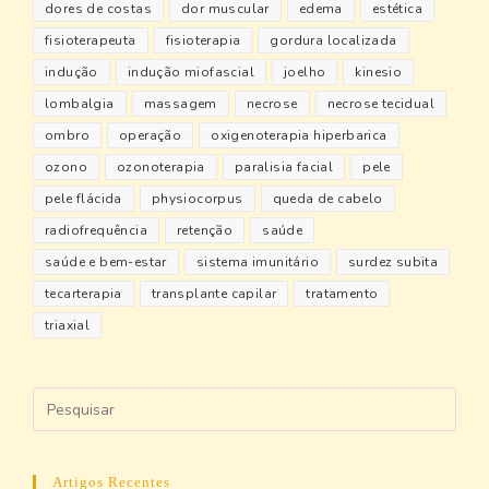
dores de costas
dor muscular
edema
estética
fisioterapeuta
fisioterapia
gordura localizada
indução
indução miofascial
joelho
kinesio
lombalgia
massagem
necrose
necrose tecidual
ombro
operação
oxigenoterapia hiperbarica
ozono
ozonoterapia
paralisia facial
pele
pele flácida
physiocorpus
queda de cabelo
radiofrequência
retenção
saúde
saúde e bem-estar
sistema imunitário
surdez subita
tecarterapia
transplante capilar
tratamento
triaxial
Artigos Recentes