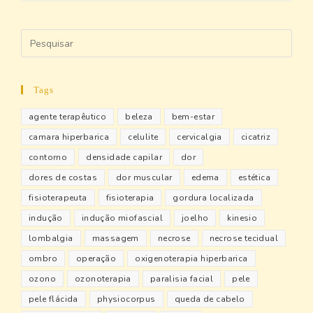
Tags
agente terapêutico
beleza
bem-estar
camara hiperbarica
celulite
cervicalgia
cicatriz
contorno
densidade capilar
dor
dores de costas
dor muscular
edema
estética
fisioterapeuta
fisioterapia
gordura localizada
indução
indução miofascial
joelho
kinesio
lombalgia
massagem
necrose
necrose tecidual
ombro
operação
oxigenoterapia hiperbarica
ozono
ozonoterapia
paralisia facial
pele
pele flácida
physiocorpus
queda de cabelo