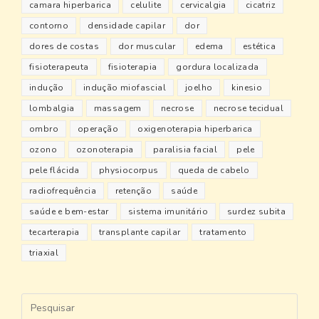
camara hiperbarica
celulite
cervicalgia
cicatriz
contorno
densidade capilar
dor
dores de costas
dor muscular
edema
estética
fisioterapeuta
fisioterapia
gordura localizada
indução
indução miofascial
joelho
kinesio
lombalgia
massagem
necrose
necrose tecidual
ombro
operação
oxigenoterapia hiperbarica
ozono
ozonoterapia
paralisia facial
pele
pele flácida
physiocorpus
queda de cabelo
radiofrequência
retenção
saúde
saúde e bem-estar
sistema imunitário
surdez subita
tecarterapia
transplante capilar
tratamento
triaxial